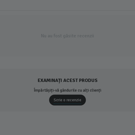
Nu au fost găsite recenzii
EXAMINAȚI ACEST PRODUS
Împărtășiți-vă gândurile cu alți clienți
Scrie o recenzie