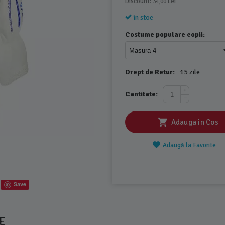
Discount: 
 Lei
34,00
in stoc
Costume populare copii:
Drept de Retur:
15 zile
+
Cantitate:
−
Adauga in Cos
Adaugă la Favorite
Save
E