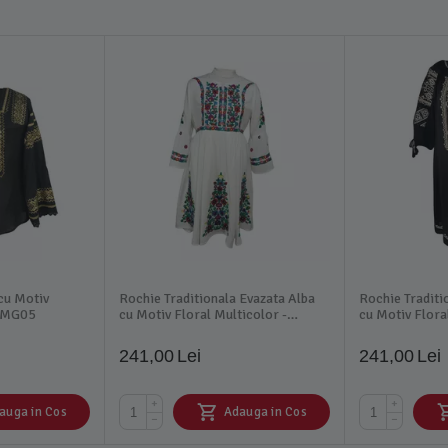
 cu Motiv
Rochie Traditionala Evazata Alba
Rochie Traditi
 BMG05
cu Motiv Floral Multicolor -
cu Motiv Flor
RTM04
241,00
Lei
241,00
Lei
+
+
auga in Cos
Adauga in Cos
−
−