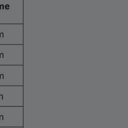
251,00
+
−