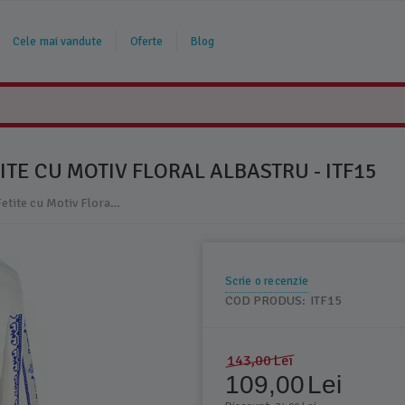
Cele mai vandute
Oferte
Blog
ITE CU MOTIV FLORAL ALBASTRU - ITF15
Ie Traditionala Alba pentru Fetite cu Motiv Floral Albastru - ITF15
Scrie o recenzie
COD PRODUS:
ITF15
143,00
Lei
109,00
Lei