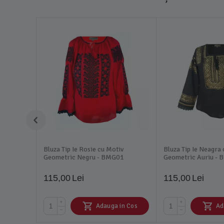
Bluza Tip Ie Rosie cu Motiv
Bluza Tip Ie Neagra
Geometric Negru - BMG01
Geometric Auriu -
115,00
Lei
115,00
Lei
+
+
Adauga in Cos
Ad
−
−