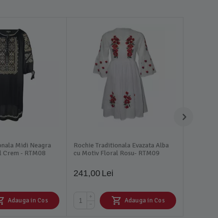
onala Midi Neagra
Rochie Traditionala Evazata Alba
al Crem - RTM08
cu Motiv Floral Rosu- RTM09
241,00
Lei
+
Adauga in Cos
Adauga in Cos
−