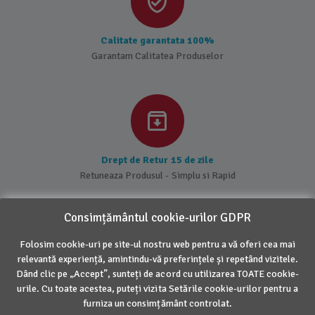
Calitate garantata 100%
Garantam Calitatea Produselor
Drept de Retur 15 de zile
Retuneaza Produsul - Simplu si Rapid
Consimțământul cookie-urilor GDPR
Folosim cookie-uri pe site-ul nostru web pentru a vă oferi cea mai
DESPRE NOI
relevantă experiență, amintindu-vă preferințele și repetând vizitele.
Dând clic pe „Accept”, sunteți de acord cu utilizarea TOATE cookie-
urile. Cu toate acestea, puteți vizita Setările cookie-urilor pentru a
INFORMATII UTILE
furniza un consimțământ controlat.