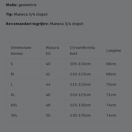
Motiv:
geometric
Tip:
Maneca 3/4 clopot
Recomandari ingrijire:
Maneca 3/4 clopot
Dimensiune
Masura
Circumferinta
Lungime
Inovius
EU
bust
S
40
105-110cm
68cm
M
42
110-115cm
68cm
L
44
115-120cm
70cm
XL
46
120-125cm
72cm
XXL
48
125-130cm
74cm
3XL
50
130-135cm
74cm