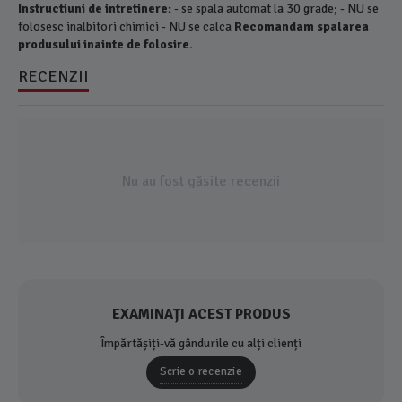
Instructiuni de intretinere:
- se spala automat la 30 grade; - NU se
folosesc inalbitori chimici - NU se calca
Recomandam spalarea
produsului inainte de folosire.
RECENZII
Nu au fost găsite recenzii
EXAMINAȚI ACEST PRODUS
Împărtășiți-vă gândurile cu alți clienți
Scrie o recenzie