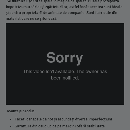
Se înlatură ușor și se spală în mașina de spălat. Husele protejează
împotriva murdăriei și zgârieturilor, astfel încât acestea sunt ideale
și pentru proprietarii de animale de companie. Sunt fabricate din
material care nu se șifonează.
Avantaje produs:
Faceti canapele ca noi și ascundeți diverse imperfecțiuni
Garnitura din cauciuc de pe margini oferă stabilitate