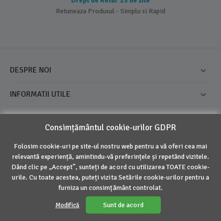
Drept de Retur 15 de zile
Retuneaza Produsul - Simplu si Rapid
DESPRE NOI
INFORMATII UTILE
CONTUL MEU
Consimțământul cookie-urilor GDPR
CONTACT
Folosim cookie-uri pe site-ul nostru web pentru a vă oferi cea mai
relevantă experiență, amintindu-vă preferințele și repetând vizitele.
Dând clic pe „Accept”, sunteți de acord cu utilizarea TOATE cookie-
© 2016 - 2026 Inovius. Marca Inregistrata
urile. Cu toate acestea, puteți vizita Setările cookie-urilor pentru a
furniza un consimțământ controlat.
Sunt de acord
Modifică