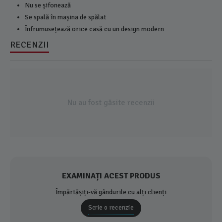
Nu se șifonează
Se spală în mașina de spălat
Înfrumusețează orice casă cu un design modern
RECENZII
Nu au fost găsite recenzii
EXAMINAȚI ACEST PRODUS
Împărtășiți-vă gândurile cu alți clienți
Scrie o recenzie