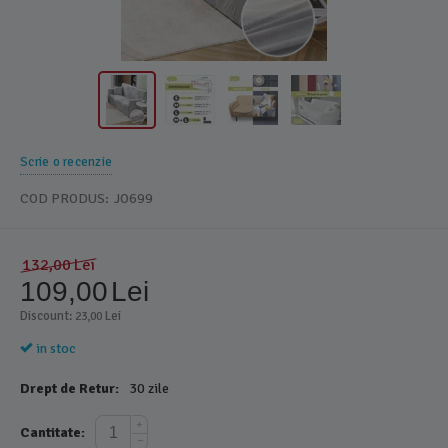
Scrie o recenzie
COD PRODUS:
JO699
132,00
Lei
109,00
Lei
Discount: 
 Lei
23,00
in stoc
Drept de Retur:
30 zile
+
Cantitate:
−