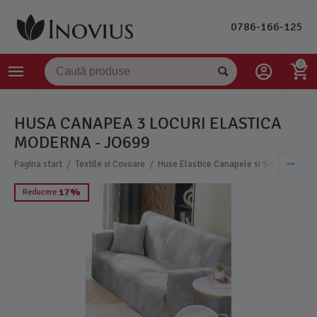
0786-166-125
0
HUSA CANAPEA 3 LOCURI ELASTICA
MODERNA - JO699
/
/
/
Pagina start
Textile si Covoare
Huse Elastice Canapele si Scaune
Hu
17%
Reducere