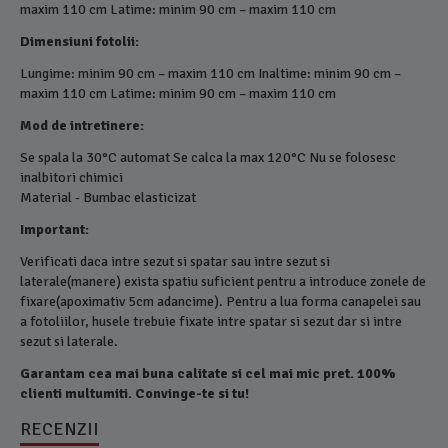
maxim 110 cm Latime: minim 90 cm – maxim 110 cm
Dimensiuni fotolii:
Lungime: minim 90 cm – maxim 110 cm Inaltime: minim 90 cm –
maxim 110 cm Latime: minim 90 cm – maxim 110 cm
Mod de intretinere:
Se spala la 30°C automat Se calca la max 120°C Nu se folosesc
inalbitori chimici
Material - Bumbac elasticizat
Important:
Verificati daca intre sezut si spatar sau intre sezut si
laterale(manere) exista spatiu suficient pentru a introduce zonele de
fixare(apoximativ 5cm adancime). Pentru a lua forma canapelei sau
a fotoliilor, husele trebuie fixate intre spatar si sezut dar si intre
sezut si laterale.
Garantam cea mai buna calitate si cel mai mic pret. 100%
clienti multumiti. Convinge-te si tu!
RECENZII