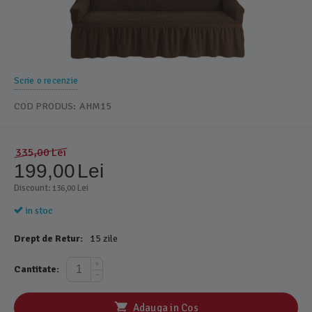
Scrie o recenzie
COD PRODUS:
AHM15
335,00
Lei
199,00
Lei
Discount: 
 Lei
136,00
in stoc
Drept de Retur:
15 zile
+
Cantitate:
−
Adauga in Cos