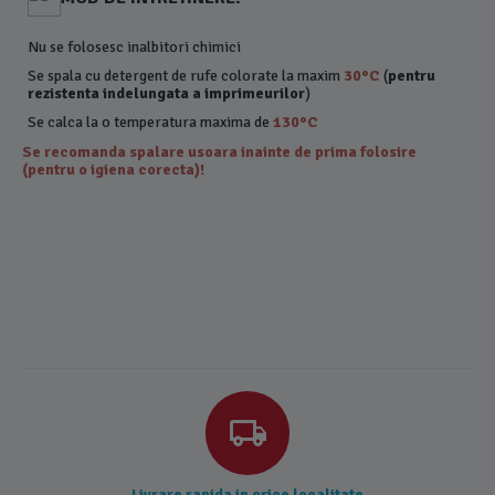
Nu se folosesc inalbitori chimici
Se spala cu detergent de rufe colorate la maxim
30°C
(
pentru
rezistenta indelungata a imprimeurilor
)
Se calca la o temperatura maxima de
130°C
Se recomanda spalare usoara inainte de prima folosire
(pentru o igiena corecta)!
Livrare rapida in orice localitate