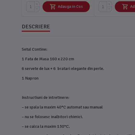
+
+
Adauga in Cos
Ad
−
−
DESCRIERE
Setul Contine:
1 Fata de Masa 160 x 220 cm
6 servete de lux + 6 bratari elegante din perle.
1 Napron
Instructiuni de intretinere:
– se spala la maxim 40°C automat sau manual
– nu se folosesc inalbitori chimici.
– se calca la maxim 130°C.