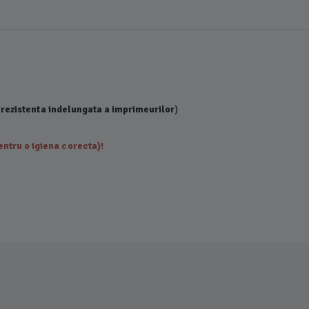
 rezistenta indelungata a imprimeurilor
)
ntru o igiena corecta)!