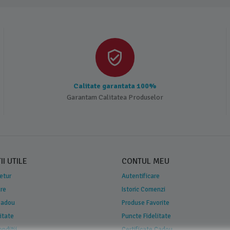
Calitate garantata 100%
Garantam Calitatea Produselor
I UTILE
CONTUL MEU
Retur
Autentificare
are
Istoric Comenzi
 Cadou
Produse Favorite
itate
Puncte Fidelitate
onditii
Certificate Cadou