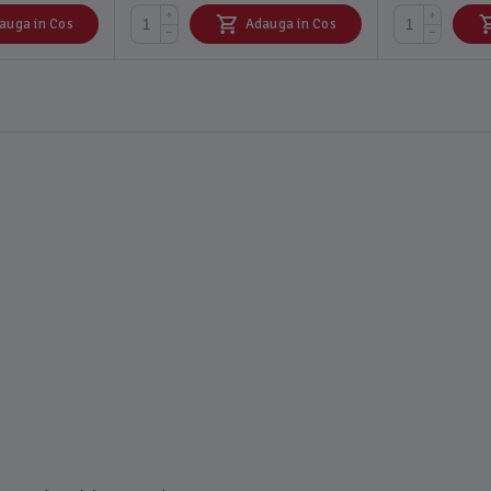
+
+
auga in Cos
Adauga in Cos
−
−