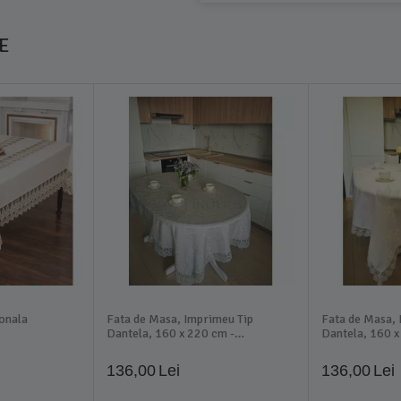
E
ionala
Fata de Masa, Imprimeu Tip
Fata de Masa, 
Dantela, 160 x 220 cm -
Dantela, 160 x
INVFBM12
INVFBM13
136,00
Lei
136,00
Lei