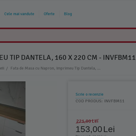
Cele mai vandute
Oferte
Blog
U TIP DANTELA, 160 X 220 CM - INVFBM11
/
Fata de Masa cu Napron, Imprimeu Tip Dantela, 160 x 220 cm - INVFBM11
rii
Scrie o recenzie
COD PRODUS:
INVFBM11
221,00
Lei
153,00
Lei