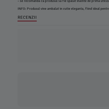
– se recomanda ca produsul sa fie spalat inainte de prima utiliz
INFO: Produsul vine ambalat in cutie eleganta, fiind ideal pent
RECENZII