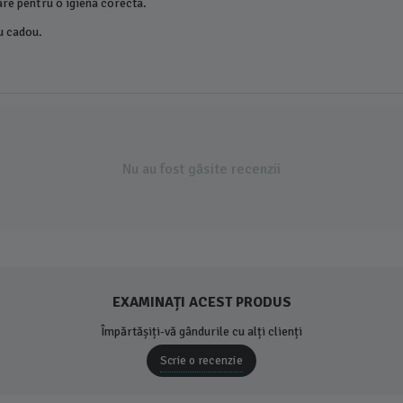
are pentru o igiena corecta.
ru cadou.
Nu au fost găsite recenzii
EXAMINAȚI ACEST PRODUS
Împărtășiți-vă gândurile cu alți clienți
Scrie o recenzie