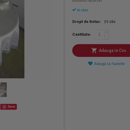
Discount: 
 Lei
68,00
in stoc
Drept de Retur:
15 zile
+
Cantitate:
−
Adauga in Cos
Adaugă la Favorite
Save