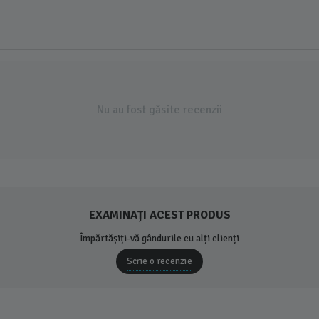
Nu au fost găsite recenzii
EXAMINAȚI ACEST PRODUS
Împărtășiți-vă gândurile cu alți clienți
Scrie o recenzie