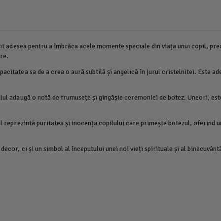
osit adesea pentru a îmbrăca acele momente speciale din viața unui copil, prec
ere.
acitatea sa de a crea o aură subtilă și angelică în jurul cristelnitei. Este 
tulul adaugă o notă de frumusețe și gingășie ceremoniei de botez. Uneori, es
El reprezintă puritatea și inocența copilului care primește botezul, oferind 
decor, ci și un simbol al începutului unei noi vieți spirituale și al binecuvân