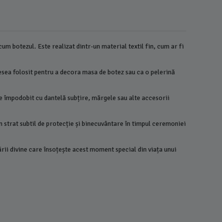
um botezul. Este realizat dintr-un material textil fin, cum ar fi
adesea folosit pentru a decora masa de botez sau ca o pelerină
te împodobit cu dantelă subțire, mărgele sau alte accesorii
un strat subtil de protecție și binecuvântare în timpul ceremoniei
tării divine care însoțește acest moment special din viața unui
Decor Pen
Alb - Alb