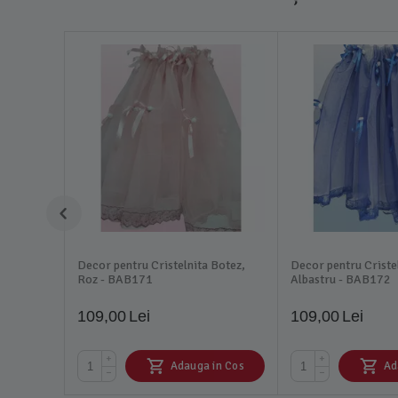
Decor pentru Cristelnita Botez,
Decor pentru Criste
Roz - BAB171
Albastru - BAB172
109,00
Lei
109,00
Lei
+
+
Adauga in Cos
Ad
−
−