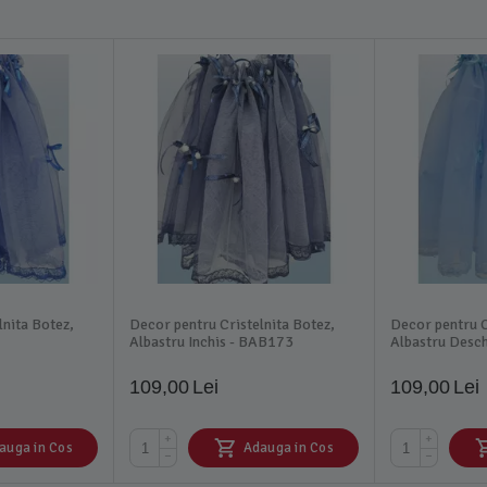
lnita Botez,
Decor pentru Cristelnita Botez,
Decor pentru C
Albastru Inchis - BAB173
Albastru Desc
109,00
Lei
109,00
Lei
+
+
auga in Cos
Adauga in Cos
−
−