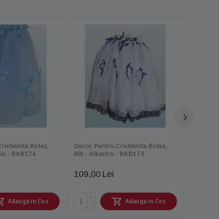
ristelnita Botez,
Decor Pentru Cristelnita Botez,
his - BAB174
Alb - Albastru - BAB173
109,00
Lei
+
Adauga in Cos
Adauga in Cos
−