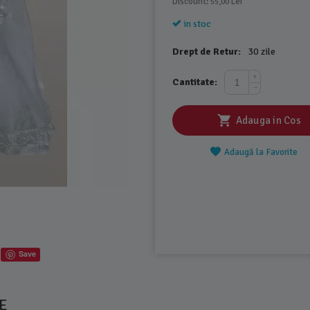
Discount: 
 Lei
55,00
in stoc
Drept de Retur:
30 zile
+
Cantitate:
−
Adauga in Cos
Adaugă la Favorite
Save
E