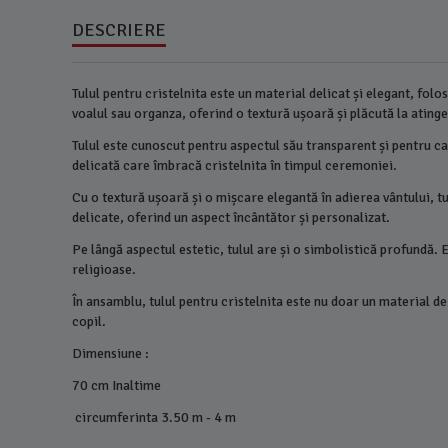
DESCRIERE
Tulul pentru cristelnita este un material delicat și elegant, fol
voalul sau organza, oferind o textură ușoară și plăcută la ating
Tulul este cunoscut pentru aspectul său transparent și pentru cap
delicată care îmbracă cristelnita în timpul ceremoniei.
Cu o textură ușoară și o mișcare elegantă în adierea vântului, 
delicate, oferind un aspect încântător și personalizat.
Pe lângă aspectul estetic, tulul are și o simbolistică profundă. 
religioase.
În ansamblu, tulul pentru cristelnita este nu doar un material de 
copil.
Dimensiune :
70 cm Inaltime
circumferinta 3.50 m - 4 m