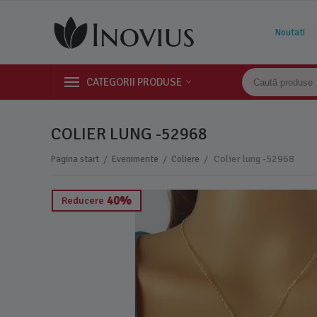
Noutati
CATEGORII PRODUSE
COLIER LUNG -52968
/
/
/
Colier lung -52968
Pagina start
Evenimente
Coliere
40%
Reducere