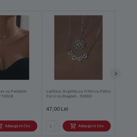
ker cu Pandativ
Lantisor Argintiu cu Trifoi cu Patru
 770028
Foi si cu Magnet - 30060
47,00
Lei
+
Adauga in Cos
Adauga in Cos
−