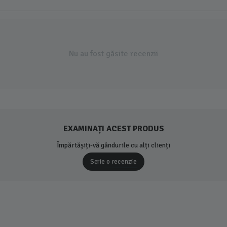
Nu au fost găsite recenzii
EXAMINAȚI ACEST PRODUS
Împărtășiți-vă gândurile cu alți clienți
Scrie o recenzie