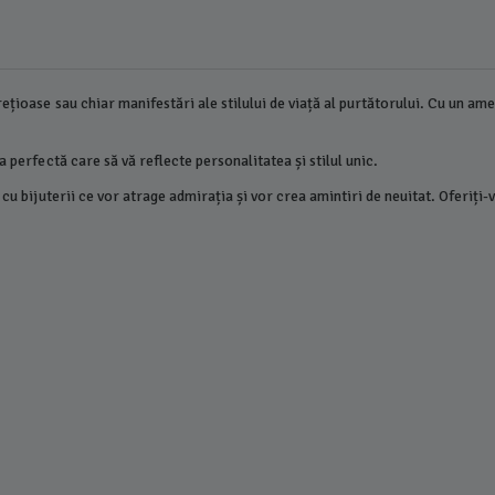
țioase sau chiar manifestări ale stilului de viață al purtătorului. Cu un ames
a perfectă care să vă reflecte personalitatea și stilul unic.
 cu bijuterii ce vor atrage admirația și vor crea amintiri de neuitat. Oferiți-