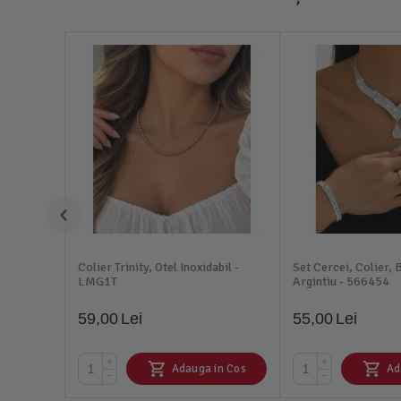
Colier Trinity, Otel Inoxidabil -
Set Cercei, Colier, B
LMG1T
Argintiu - 566454
59,00
Lei
55,00
Lei
+
+
Adauga in Cos
Ad
−
−