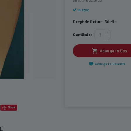
Discount: 
 Lei
22,00
in stoc
Drept de Retur:
30 zile
+
Cantitate:
−
Adauga in Cos
Adaugă la Favorite
Save
E