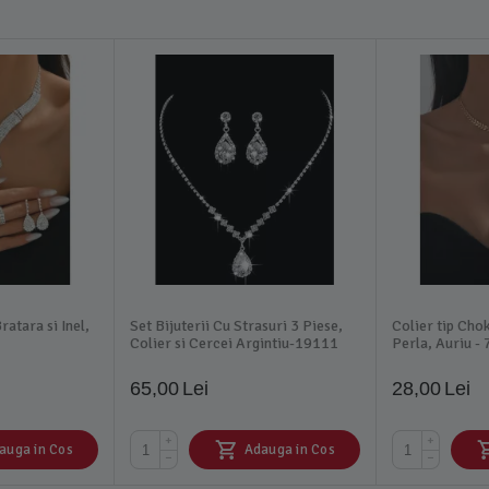
ratara si Inel,
Set Bijuterii Cu Strasuri 3 Piese,
Colier tip Cho
Colier si Cercei Argintiu-19111
Perla, Auriu -
65,00
Lei
28,00
Lei
+
+
auga in Cos
Adauga in Cos
−
−