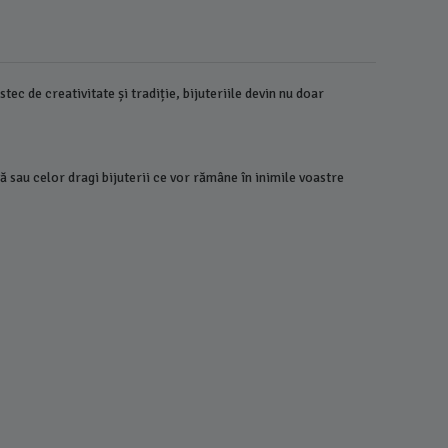
tec de creativitate și tradiție, bijuteriile devin nu doar
vă sau celor dragi bijuterii ce vor rămâne în inimile voastre
Colier aur
14824