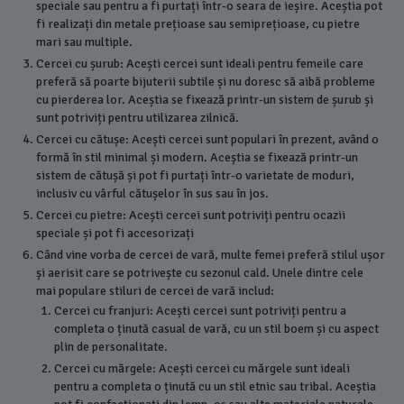
speciale sau pentru a fi purtați într-o seara de ieșire. Aceștia pot
fi realizați din metale prețioase sau semiprețioase, cu pietre
mari sau multiple.
Cercei cu șurub: Acești cercei sunt ideali pentru femeile care
preferă să poarte bijuterii subtile și nu doresc să aibă probleme
cu pierderea lor. Aceștia se fixează printr-un sistem de șurub și
sunt potriviți pentru utilizarea zilnică.
Cercei cu cătușe: Acești cercei sunt populari în prezent, având o
formă în stil minimal și modern. Aceștia se fixează printr-un
sistem de cătușă și pot fi purtați într-o varietate de moduri,
inclusiv cu vârful cătușelor în sus sau în jos.
Cercei cu pietre: Acești cercei sunt potriviți pentru ocazii
speciale și pot fi accesorizați
Când vine vorba de cercei de vară, multe femei preferă stilul ușor
și aerisit care se potrivește cu sezonul cald. Unele dintre cele
mai populare stiluri de cercei de vară includ:
Cercei cu franjuri: Acești cercei sunt potriviți pentru a
completa o ținută casual de vară, cu un stil boem și cu aspect
plin de personalitate.
Cercei cu mărgele: Acești cercei cu mărgele sunt ideali
pentru a completa o ținută cu un stil etnic sau tribal. Aceștia