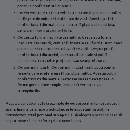
pot fi confecționați din lemn, os sau alte materiale naturale,
pentru a conferi un stil autentic.
Cercei colorați: Cerceii colorați sunt ideali pentru a conferi
o atingere de culoare ținutei tale de vară. Aceștia pot fi
confecționați din materiale cum ar fi plasticul sau sticla,
pentru a fi ușori și confortabili.
Cercei cu forme inspirate din natură: Cerceii cu forme
inspirate din natură, cum ar fi frunzele sau florile, sunt ideali
pentru a crea o atitudine relaxată de vară. Aceștia pot fi
confecționați din argint, aur sau alte metale și pot fi
accesorizați cu pietre prețioase sau semiprețioase.
Cercei minimaliști: Cerceii minimaliști sunt ideali pentru
femeile care preferă un stil simplu și subtil. Aceștia pot fi
confecționați din metale prețioase sau semiprețioase, cu
forme geometrice simple, cum ar fi cercurile sau
triunghiurile.
Acestea sunt doar câteva exemple de cercei pentru femei pe care ii
avem. Înainte de a face o achiziție, este important să luați în
considerare stilul personal și bugetul și să alegeți o pereche care să
se potrivească cu preferințele și nevoile dvs.