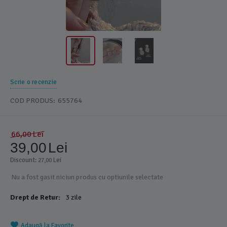
Scrie o recenzie
COD PRODUS:
655764
66,00
Lei
39,00
Lei
Discount: 
 Lei
27,00
Nu a fost gasit niciun produs cu optiunile selectate
Drept de Retur:
3 zile
Adaugă la Favorite