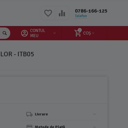
0786-166-125
Telefon
CONTUL
0
COȘ
MEU
LOR - ITB05
Livrare
Metode de Plată