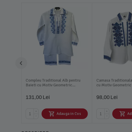
Compleu Traditional Alb pentru
Camasa Traditionala
Baieti cu Motiv Geometric
cu Motiv Geometric 
Albastru - IMS27
ITB28
131,00
Lei
98,00
Lei
+
+
Adauga in Cos
Ad
−
−