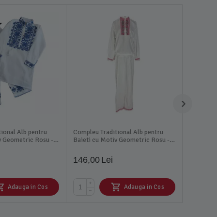
ional Alb pentru
Compleu Traditional Alb pentru
v Geometric Rosu -
Baieti cu Motiv Geometric Rosu -
IMS27RS
146,00
Lei
+
Adauga in Cos
Adauga in Cos
−