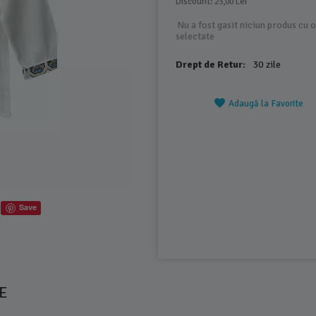
Discount: 
 Lei
23,00
Nu a fost gasit niciun produs cu o
selectate
Drept de Retur:
30 zile
Adaugă la Favorite
Save
E