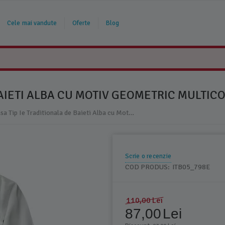
Cele mai vandute
Oferte
Blog
AIETI ALBA CU MOTIV GEOMETRIC MULTICO
Camasa Tip Ie Traditionala de Baieti Alba cu Motiv Geometric Multicolor - ITB05
Scrie o recenzie
COD PRODUS:
ITB05_798E
110,00
Lei
87,00
Lei