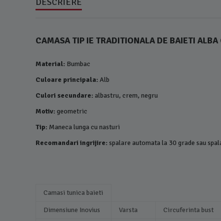
DESCRIERE
CAMASA TIP IE TRADITIONALA DE BAIETI AL
Material:
Bumbac
Culoare principala:
Alb
Culori secundare:
albastru, crem, negru
Motiv:
geometric
Tip:
Maneca lunga cu nasturi
Recomandari ingrijire:
spalare automata la 30 grade sau spa
Camasi tunica baieti
Dimensiune Inovius
Varsta
Circuferinta bust