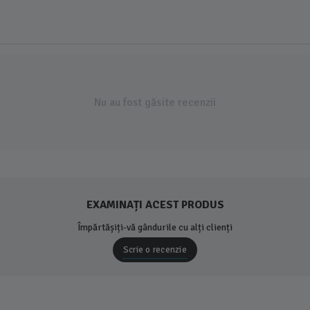
Nu au fost găsite recenzii
EXAMINAȚI ACEST PRODUS
Împărtășiți-vă gândurile cu alți clienți
Scrie o recenzie