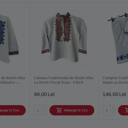
 de Baieti Alba
Camasa Traditionala de Baieti Alba
Compleu Tradit
Albastru -
cu Motiv Floral Rosu - ITB29
Baieti cu Moti
IMS27A
98,00
Lei
146,00
Lei
+
+
auga in Cos
Adauga in Cos
−
−