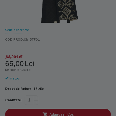
Scrie o recenzie
COD PRODUS:
BTF01
88,00
Lei
65,00
Lei
Discount: 
 Lei
23,00
in stoc
Drept de Retur:
15 zile
+
Cantitate:
−
Adauga in Cos