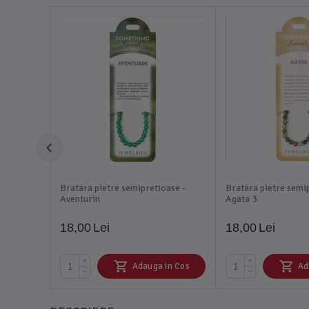
Bratara pietre semipretioase -
Bratara pietre semi
Aventurin
Agata 3
18,00
Lei
18,00
Lei
+
+
Adauga in Cos
Ad
−
−