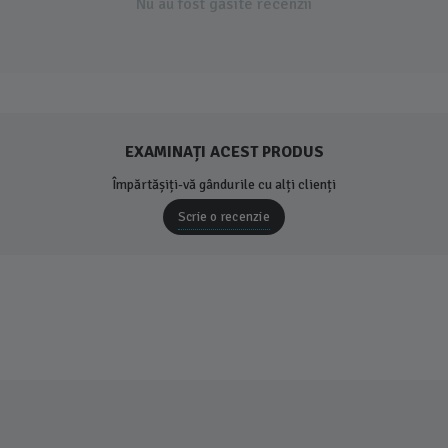
Nu au fost găsite recenzii
EXAMINAȚI ACEST PRODUS
Împărtășiți-vă gândurile cu alți clienți
Scrie o recenzie