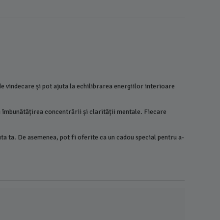
e vindecare și pot ajuta la echilibrarea energiilor interioare
i îmbunătățirea concentrării și clarității mentale. Fiecare
nuta ta. De asemenea, pot fi oferite ca un cadou special pentru a-
Bratara p
Fluorina
18,00
L