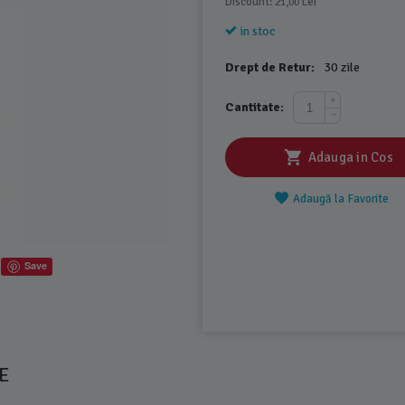
Discount: 
 Lei
21,00
in stoc
Drept de Retur:
30 zile
+
Cantitate:
−
Adauga in Cos
Adaugă la Favorite
Save
E