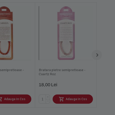
 semipretioase -
Bratara pietre semipretioase -
Cuartz Roz
18,00
Lei
+
Adauga in Cos
Adauga in Cos
−