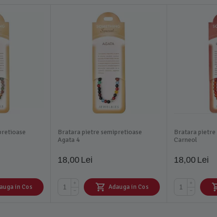
pretioase
Bratara pietre semipretioase
Bratara pietre
Agata 4
Carneol
18,00
Lei
18,00
Lei
+
+
auga in Cos
Adauga in Cos
−
−