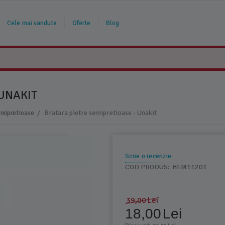
Cele mai vandute
Oferte
Blog
 UNAKIT
/
Bratara pietre semipretioase - Unakit
emipretioase
Scrie o recenzie
COD PRODUS:
HEM11201
39,00
Lei
18,00
Lei