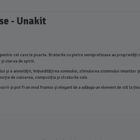
se - Unakit
 pentru cel care le poarta. Bratarile cu pietre semipretioase au proprietăți d
și starea de spirit.
lui și a anxietății, îmbunătățirea somnului, stimularea sistemului imunitar ș
funcție de culoarea, compoziția și straturile sale.
esorii și pot fi un mod frumos și elegant de a adăuga un element de stil la ți