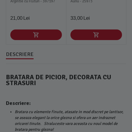
Argintie cu Fluturi - 397197
Auriu - 25973
21,00
Lei
33,00
Lei
DESCRIERE
BRATARA DE PICIOR, DECORATA CU
STRASURI
Descriere:
Bratara cu elemente finute, atasate in mod discret pe lantisor,
se aseaza elegant la orice glezna si ofera un aer indraznet
oricarei tinute. Straluceste vara aceasta cu noul model de
bratara pentru glezna!