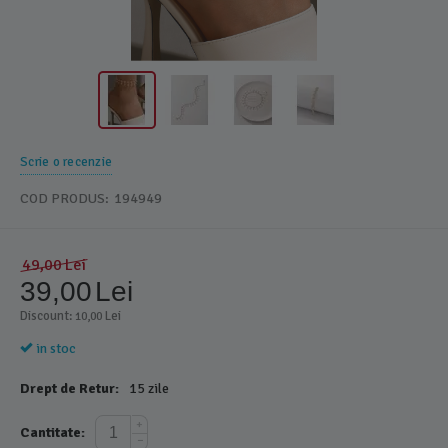
Scrie o recenzie
COD PRODUS:
194949
49,00
Lei
39,00
Lei
Discount: 
 Lei
10,00
in stoc
Drept de Retur:
15 zile
+
Cantitate:
−