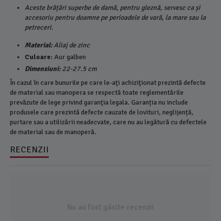
Aceste brățări superbe de damă, pentru gleznă, servesc ca și
accesoriu pentru doamne pe perioadele de vară, la mare sau la
petreceri.
Material:
Aliaj de zinc
Culoare
: Aur galben
Dimensiuni:
22-27.5 cm
În cazul în care bunurile pe care le-aţi achiziţionat prezintă defecte
de material sau manopera se respectă toate reglementările
prevăzute de lege privind garanţia legala. Garanția nu include
produsele care prezintă defecte cauzate de lovituri, neglijență,
purtare sau a utilizării neadecvate, care nu au legătură cu defectele
de material sau de manoperă.
RECENZII
Nu au fost găsite recenzii