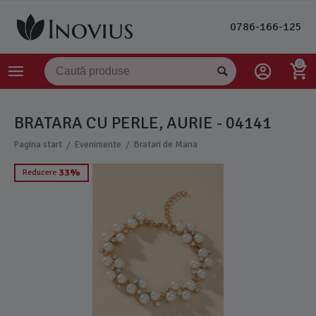
0786-166-125
0
BRATARA CU PERLE, AURIE - 04141
/
/
Pagina start
Evenimente
Bratari de Mana
33%
Reducere