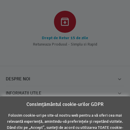
Drept de Retur 15 de zile
Retuneaza Produsul - Simplu si Rapid
DESPRE NOI
INFORMATII UTILE
Consimțământul cookie-urilor GDPR
CONTUL MEU
Folosim cookie-uri pe site-ul nostru web pentru a vă oferi cea mai
CONTACT
relevantă experiență, amintindu-vă preferințele și repetând vizitele.
Dând clic pe „Accept”, sunteți de acord cu utilizarea TOATE cookie-