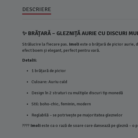
DESCRIERE
✨
BRĂȚARĂ – GLEZNIȚĂ AURIE CU DISCURI MUL
Strălucire la fiecare pas.
Imoli
este o brățară de picior aurie,
efect boem și elegant, perfect pentru vară.
Detalii:
1 brățară de picior
Culoare: Auriu cald
Design în 2 straturi cu multiple discuri tip monedă
Stil: boho-chic, feminin, modern
Reglabilă – se potrivește pe majoritatea gleznelor
????
Imoli
este ca o rază de soare care dansează pe gleznă – o 