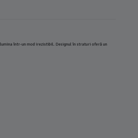
 lumina într-un mod irezistibil. Designul în straturi oferă un
Bratara D
si Scoica