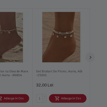
ior cu Stea de Mare
Set Bratari De Picior, Auriu, Alb
si Auriu - 86804
-15001
32,00
Lei
+
Adauga in Cos
Adauga in Cos
−