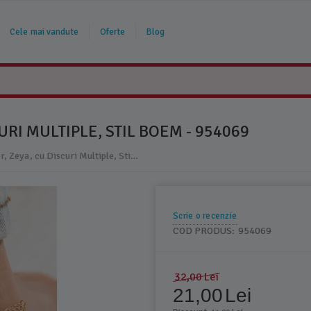
Cele mai vandute
Oferte
Blog
URI MULTIPLE, STIL BOEM - 954069
Brățară de Picior, Zeya, cu Discuri Multiple, Stil Boem - 954069
Scrie o recenzie
COD PRODUS:
954069
32,00
Lei
21,00
Lei