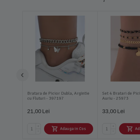
Bratara de Picior Dubla, Argintie
Set 4 Bratari de Pic
cu Fluturi - 397197
Auriu - 25973
21,00
Lei
33,00
Lei
+
+
Adauga in Cos
Ad
−
−