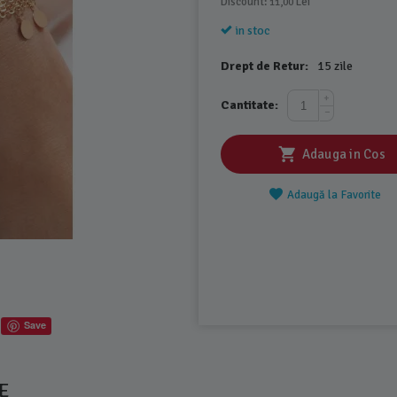
Discount: 
 Lei
11,00
in stoc
Drept de Retur:
15 zile
+
Cantitate:
−
Adauga in Cos
Adaugă la Favorite
Save
E