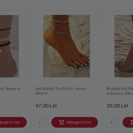
ior Negru si
Set Bratari De Picior, Auriu -
Bratara De Pic
09479
si Scoica, Alb 
47,00
Lei
30,00
Lei
+
+
auga in Cos
Adauga in Cos
−
−