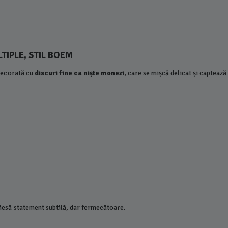
TIPLE, STIL BOEM
 decorată cu
discuri fine ca niște monezi
, care se mișcă delicat și captează
piesă statement subtilă, dar fermecătoare.