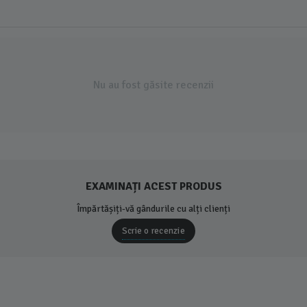
Nu au fost găsite recenzii
EXAMINAȚI ACEST PRODUS
Împărtășiți-vă gândurile cu alți clienți
Scrie o recenzie