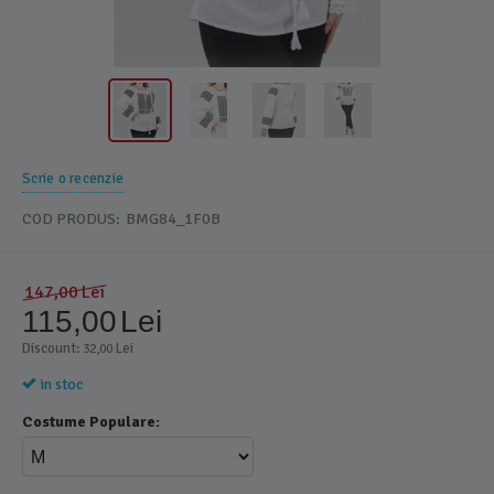
Scrie o recenzie
COD PRODUS:
BMG84_1F0B
147,00
Lei
115,00
Lei
Discount: 
 Lei
32,00
in stoc
Costume Populare: