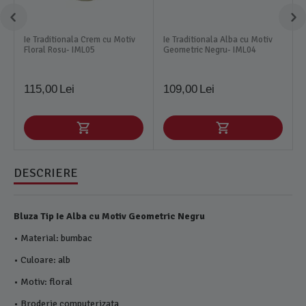
Ie Traditionala Crem cu Motiv
Ie Traditionala Alba cu Motiv
Floral Rosu- IML05
Geometric Negru- IML04
115,00
Lei
109,00
Lei
DESCRIERE
Bluza Tip Ie Alba cu Motiv Geometric Negru
• Material: bumbac
• Culoare: alb
• Motiv: floral
• Broderie computerizata