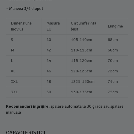
• Maneca 3/4 clopot
Dimensiune
Masura
Circumferinta
Lungime
Inovius
EU
bust
S
40
105-110cm
68cm
M
42
110-115cm
68cm
L
44
115-120cm
70cm
XL
46
120-125cm
72cm
XXL
48
1225-130cm
74cm
3XL
50
130-135cm
75cm
Recomandari ingrijire:
spalare automata la 30 grade sau spalare
manuala
CARACTERISTICI