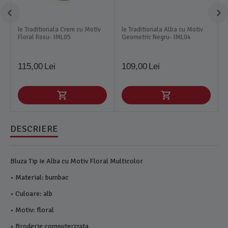
Ie Traditionala Crem cu Motiv
Ie Traditionala Alba cu Motiv
Floral Rosu- IML05
Geometric Negru- IML04
115,00
Lei
109,00
Lei
DESCRIERE
Bluza Tip Ie Alba cu Motiv Floral Multicolor
• Material: bumbac
• Culoare: alb
• Motiv: floral
• Broderie computerizata