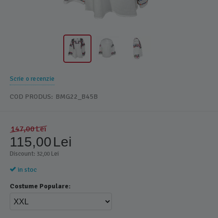
Scrie o recenzie
COD PRODUS:
BMG22_B45B
147,00
Lei
115,00
Lei
Discount: 
 Lei
32,00
in stoc
Costume Populare: