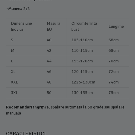
•Maneca 3/4
Dimensiune
Masura
Circumferinta
Lungime
Inovius
EU
bust
S
40
105-110cm
68cm
M
42
110-115cm
68cm
L
44
115-120cm
70cm
XL
46
120-125cm
72cm
XXL
48
1225-130cm
74cm
3XL
50
130-135cm
75cm
Recomandari ingrijire:
spalare automata la 30 grade sau spalare
manuala
CARACTERISTICI